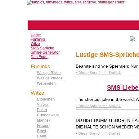
Home
Funlinks
Witze
SMS-Sprüche
Smilie-Generator
Lustige SMS-Sprüche
Das Ende
Funlinks
Beamte sind wie Spermien: Nur ein
Witzige Bilder
» Dieser Spruch mit Smilie?
Witzige Videos
Webseiten
SMS Liebe
Witze
The shortest joke in the world:
Blondinen
Viagra
» Dieser Spruch mit Smilie?
Polen
Bundeswehr
DU BIST DUMM GEBOREN HAS
Männer
Frauen
DIE HÄLFE SCHON WIEDER 
Bibel
» Dieser Spruch mit Smilie?
Bank