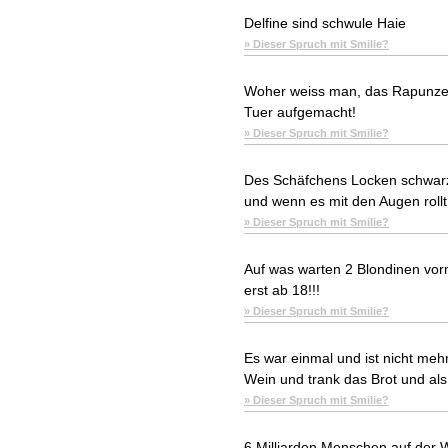
Delfine sind schwule Haie
» Dieser Spruch mit Smilie?
Woher weiss man, das Rapunzel
Tuer aufgemacht!
» Dieser Spruch mit Smilie?
Des Schäfchens Locken schwarz u
und wenn es mit den Augen rollt w
» Dieser Spruch mit Smilie?
Auf was warten 2 Blondinen vor
erst ab 18!!!
» Dieser Spruch mit Smilie?
Es war einmal und ist nicht meh
Wein und trank das Brot und als
» Dieser Spruch mit Smilie?
6 Milliarden Menschen auf der Wel