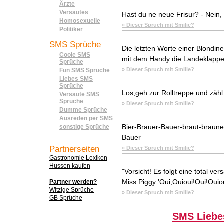
Ärzte
Versautes
Hast du ne neue Frisur? - Nein,
Homosexuelle
» Dieser Spruch mit Smilie?
Politiker
SMS Sprüche
Die letzten Worte einer Blondin
Coole SMS
mit dem Handy die Landeklappe
Sprüche
» Dieser Spruch mit Smilie?
Fun SMS Sprüche
Liebes SMS
Sprüche
Los,geh zur Rolltreppe und zähl 
Versaute SMS
Sprüche
» Dieser Spruch mit Smilie?
Dumme Sprüche
Ausreden per SMS
Bier-Brauer-Bauer-braut-braunes
sonstige Sprüche
Bauer
Partnerseiten
» Dieser Spruch mit Smilie?
Gastronomie Lexikon
Hussen kaufen
"Vorsicht! Es folgt eine total v
Miss Piggy 'Oui,Ouioui!Oui!Ouiouio
Partner werden?
Witzige Sprüche
» Dieser Spruch mit Smilie?
GB Sprüche
SMS Liebe