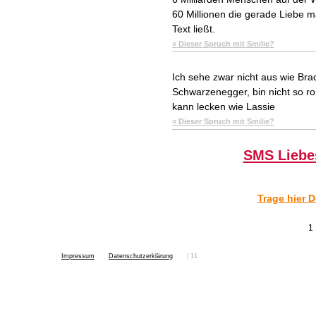
60 Millionen die gerade Liebe m
Text ließt.
» Dieser Spruch mit Smilie?
Ich sehe zwar nicht aus wie Brad 
Schwarzenegger, bin nicht so ro
kann lecken wie Lassie
» Dieser Spruch mit Smilie?
SMS Liebe
Trage hier 
1
Impressum
Datenschutzerklärung
|
11