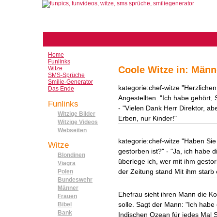
Home
Funlinks
Coole Witze in: Männ
Witze
SMS-Sprüche
Smilie-Generator
kategorie:chef-witze "Herzliche
Das Ende
Angestellten. "Ich habe gehört
Funlinks
- "Vielen Dank Herr Direktor, 
Witzige Bilder
Erben, nur Kinder!"
Witzige Videos
Webseiten
kategorie:chef-witze "Haben Sie
Witze
gestorben ist?" - "Ja, ich habe
Blondinen
überlege ich, wer mit ihm gestor
Viagra
der Zeitung stand Mit ihm starb 
Polen
Bundeswehr
Männer
Ehefrau sieht ihren Mann die Ko
Frauen
solle. Sagt der Mann: "Ich habe
Bibel
Bank
Indischen Ozean für jedes Mal 