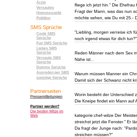
Ärzte
fliege ich jetzt hin." Die Ehefra
Versautes
Fragt der Mann, was das nun sol
Homosexuelle
möchte sehen, wie Du mit 25.-
Politiker
SMS Sprüche
"Liebling, morgen verreise ich 
Coole SMS
Sprüche
noch irgend etwas für dich tun?
Fun SMS Sprüche
Liebes SMS
Sprüche
Reden Männer nach dem Sex mit
Versaute SMS
Nähe ist...
Sprüche
Dumme Sprüche
Ausreden per SMS
Warum müssen Manner ein Chro
sonstige Sprüche
Damit sich der Schwanz nicht kri
Partnerseiten
Worin besteht der Unterschied z
Pressemitteilungen
Die Kneipe findet ein Mann auf 
Partner werden?
Die besten Witze im
kategorie:chef-witze Der Meister
Web
streichst jetzt die Fenster." Er l
Da fragt der Junge nach: "Pardo
streichen müssen?"